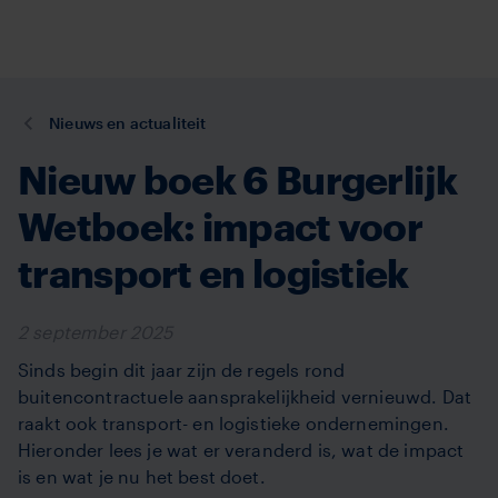
Overslaan
en
naar
de
You
Nieuws en actualiteit
inhoud
are
gaan
Nieuw boek 6 Burgerlijk
here:
Wetboek: impact voor
transport en logistiek
2 september 2025
Sinds begin dit jaar zijn de regels rond
buitencontractuele aansprakelijkheid vernieuwd. Dat
raakt ook transport- en logistieke ondernemingen.
Hieronder lees je wat er veranderd is, wat de impact
is en wat je nu het best doet.