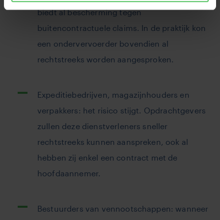
biedt al bescherming tegen
buitencontractuele claims. In de praktijk kon
een ondervervoerder bovendien al
rechtstreeks worden aangesproken.
Expeditiebedrijven, magazijnhouders en
verpakkers: het risico stijgt. Opdrachtgevers
zullen deze dienstverleners sneller
rechtstreeks kunnen aanspreken, ook al
hebben zij enkel een contract met de
hoofdaannemer.
Bestuurders van vennootschappen: wanneer