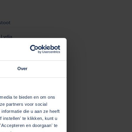
stoot
 Lydia
ey
, richt
Over
 Wij
de
 media te bieden en om ons
ive
ze partners voor social
 dan met
nformatie die u aan ze heeft
instellen' te klikken, kunt u
'Accepteren en doorgaan' te