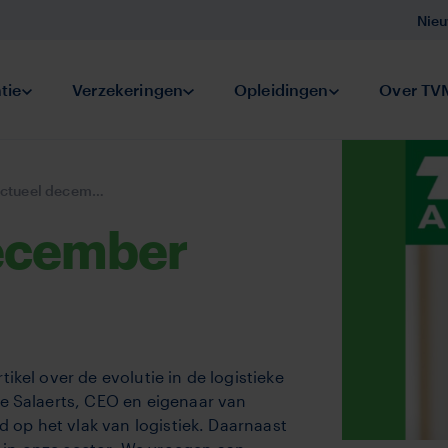
Nieu
d voorbereid
tie
Submenu Preventie
Verzekeringen
Submenu Verzekeringen
Opleidingen
Submenu Oplei
Over TV
eel december 2023
ecember
ikel over de evolutie in de logistieke
pe Salaerts, CEO en eigenaar van
nd op het vlak van logistiek. Daarnaast