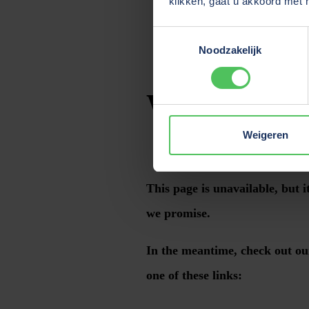
klikken, gaat u akkoord met 
Toestemmingsselectie
Noodzakelijk
Weigeren