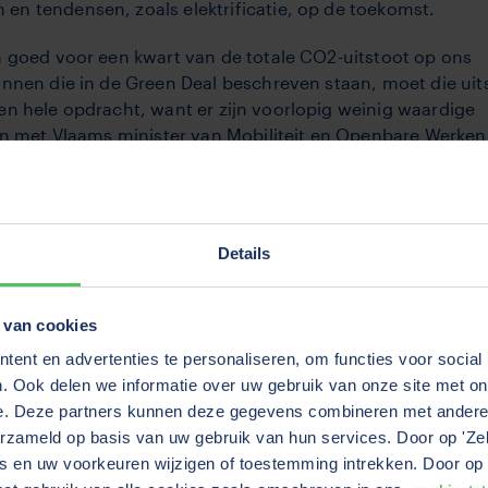
n tendensen, zoals elektrificatie, op de toekomst.
a goed voor een kwart van de totale CO2-uitstoot op ons
nnen die in de Green Deal beschreven staan, moet die uit
en hele opdracht, want er zijn voorlopig weinig waardige
ken met Vlaams minister van Mobiliteit en Openbare Werken
e doelstellingen wil behalen.
gen transportbedrijf. Toen ze 18 jaar oud was, haalde Chels
ijbewijs, het rijbewijs CE. Vier jaar later, in juni dit jaar
Details
enaerts Chelsey bv op. Niet veel mensen doen het haar na.
e: de vrachtwagen.
 van cookies
TVM is voortaan toegankelijk voor alle klanten, ongeacht 
ent en advertenties te personaliseren, om functies voor social
r Lia Bagdasaryan legt uit hoe u met het nieuwe TVM Dr
. Ook delen we informatie over uw gebruik van onze site met on
bedrijf kan besparen en inzicht krijgt in uw risico’s, om
e. Deze partners kunnen deze gegevens combineren met andere i
drijven.
rzameld op basis van uw gebruik van hun services. Door op 'Zelf 
s en uw voorkeuren wijzigen of toestemming intrekken. Door op 