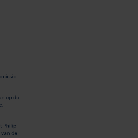
emissie
en op de
e,
 Philip
t van de