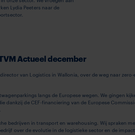
 in onze sector. We vroegen aan
ken Lydia Peeters naar de
ortsector.
n TVM Actueel december
irector van Logistics in Wallonia, over de weg naar zero-
chtwagenparkings langs de Europese wegen. We gingen kijk
 die dankzij de CEF-financiering van de Europese Commissi
.
sche bedrijven in transport en warehousing. Wij spraken met
edrijf over de evolutie in de logistieke sector en de impac