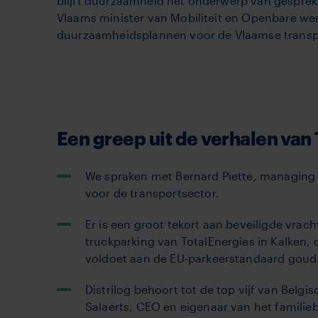
blijft duurzaamheid het onderwerp van gesprek
Vlaams minister van Mobiliteit en Openbare wer
duurzaamheidsplannen voor de Vlaamse transp
Een greep uit de verhalen va
We spraken met Bernard Piette, managing d
voor de transportsector.
Er is een groot tekort aan beveiligde vra
truckparking van TotalEnergies in Kalken,
voldoet aan de EU-parkeerstandaard goud
Distrilog behoort tot de top vijf van Belgi
Salaerts, CEO en eigenaar van het familieb