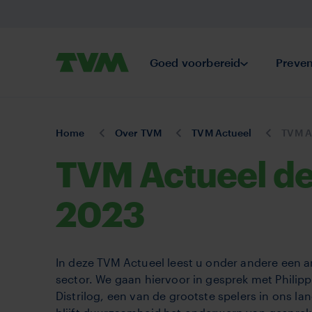
Overslaan
en
naar
Primair
TVM
Goed voorbereid
Submenu Goe
Preven
de
Belgium
inhoud
gaan
You
Home
Over TVM
TVM Actueel
TVM Actu
are
TVM Actueel d
here:
2023
In deze TVM Actueel leest u onder andere een art
sector. We gaan hiervoor in gesprek met Philip
Distrilog, een van de grootste spelers in ons la