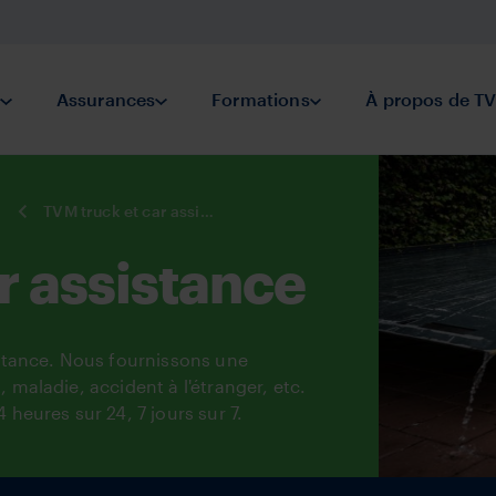
éparé
n
Submenu Prévention
Assurances
Submenu Assurances
Formations
Submenu Formations
À propos de T
TVM truck et car assistance
r assistance
stance. Nous fournissons une
maladie, accident à l'étranger, etc.
heures sur 24, 7 jours sur 7.