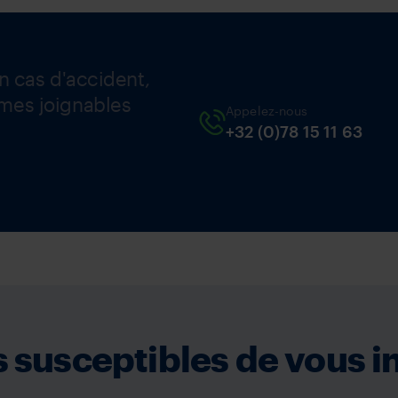
n cas d'accident,
mes joignables
Appelez-nous
+32 (0)78 15 11 63
 susceptibles de vous i