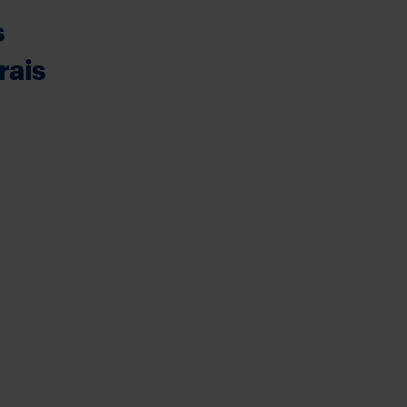
s
rais