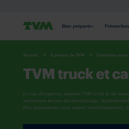
Aller
au
contenu
Primaire
TVM
Bien préparé
Submenu Bien pr
Préventio
principal
Belgium
You
Accueil
À propos de TVM
Contactez-nous
are
here:
TVM truck et ca
En cas d'urgence, appelez TVM truck & car assi
assistance en cas de remorquage, rapatriement, 
Nos spécialistes vous aident immédiatement, 24 