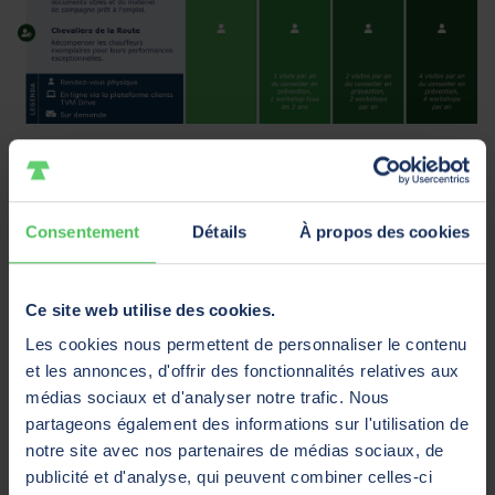
Vos données comme base
d’une bonne politique de
prévention
Consentement
Détails
À propos des cookies
Le parcours de prévention commence invariablement
Ce site web utilise des cookies.
par une analyse de vos sinistres. Avec votre conseiller
en prévention attitré, vous plongerez dans vos
Les cookies nous permettent de personnaliser le contenu
chiffres de sinistralité, analyserez les causes et
et les annonces, d'offrir des fonctionnalités relatives aux
répertorierez les risques de sécurité de votre
médias sociaux et d'analyser notre trafic. Nous
entreprise.
partageons également des informations sur l'utilisation de
notre site avec nos partenaires de médias sociaux, de
Votre conseiller en prévention connaît parfaitement
publicité et d'analyse, qui peuvent combiner celles-ci
votre société. Il organise des workshops, analyse les