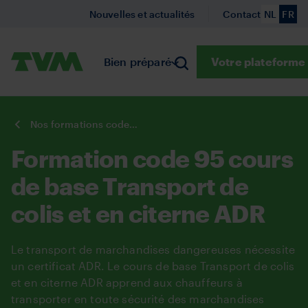
(Neder
(Fr
Aller
Nouvelles et actualités
Contact
NL
FR
au
contenu
Primaire
TVM
Bien préparé
Submenu Bien préparé
Rechercher
Prévention
Votre plateform
Submenu
A
principal
Belgium
You
Nos formations code 95
are
Formation code 95 cours
here:
de base Transport de
colis et en citerne ADR
Le transport de marchandises dangereuses nécessite
un certificat ADR. Le cours de base Transport de colis
et en citerne ADR apprend aux chauffeurs à
transporter en toute sécurité des marchandises