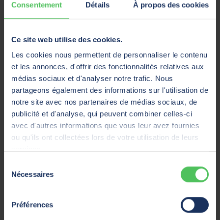
Consentement
Détails
À propos des cookies
exemptions
3. Citernes
Ce site web utilise des cookies.
Les cookies nous permettent de personnaliser le contenu
types de citernes pour le transport de
et les annonces, d'offrir des fonctionnalités relatives aux
marchandises dangereuses
médias sociaux et d'analyser notre trafic. Nous
partageons également des informations sur l'utilisation de
notre site avec nos partenaires de médias sociaux, de
comportement routier d'un véhicule-citerne
publicité et d'analyse, qui peuvent combiner celles-ci
avec marchandises dangereuses dans des
avec d'autres informations que vous leur avez fournies
citernes
ou qu'ils ont collectées lors de votre utilisation de leurs
services.
chargement et déchargement de citernes en
Sélection
toute sécurité
Nécessaires
du
consentement
transport et connaissance des gaz en citernes
Préférences