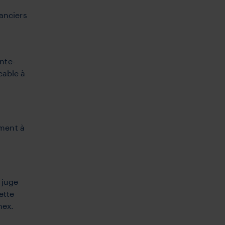
anciers
nte-
cable à
ment à
 juge
ette
mex.