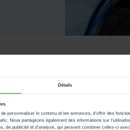
actez votre courtier !
Détails
ies.
us vous aidons à en trouver un
e personnaliser le contenu et les annonces, d'offrir des fonctio
rafic. Nous partageons également des informations sur l'utilisati
, de publicité et d'analyse, qui peuvent combiner celles-ci avec