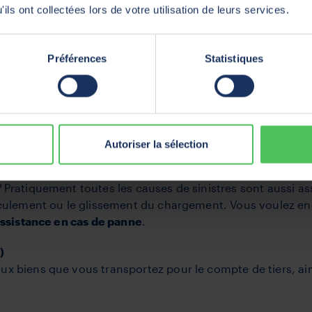
ils ont collectées lors de votre utilisation de leurs services.
Préférences
Statistiques
cernant l'assurance responsabilité obligatoire pour les d
otège aussi en cas d'accident entre vos propres véhicules.
Autoriser la sélection
ture omnium. Saviez-vous que les frais de dépannage et 
 Pratiquement toutes les causes de sinistres sont aussi a
asculement ou le glissement du chargement. Vous voulez e
ssistance en cas de panne
.
)
x biens que vous transportez pour le compte de tiers, ai