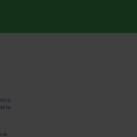
jours.
de la
5
 et