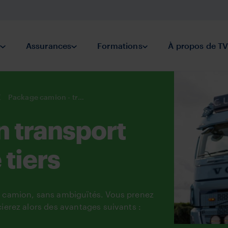
éparé
n
Submenu Prévention
Assurances
Submenu Assurances
Formations
Submenu Formations
À propos de T
Package camion - transport pour compte de tiers
 transport
tiers
 camion, sans ambiguïtés. Vous prenez
ierez alors des avantages suivants :