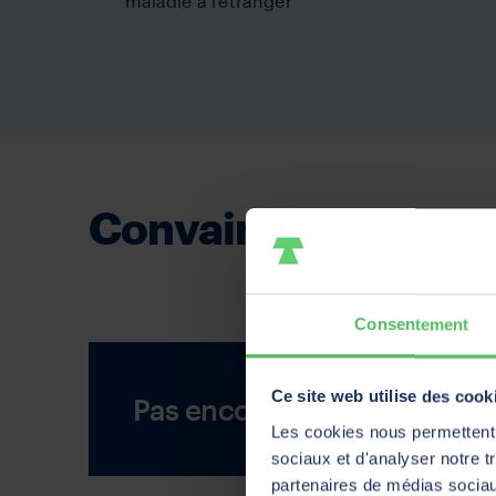
maladie à l'étranger
Convaincu(e) ? Cont
Consentement
Ce site web utilise des cook
Pas encore de courtier ? No
Les cookies nous permettent d
sociaux et d'analyser notre t
partenaires de médias sociaux