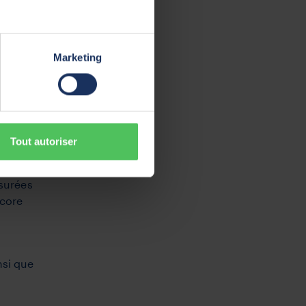
Marketing
ommages à
Tout autoriser
de
ssurées
ncore
nsi que