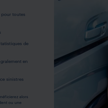
 pour toutes
s
tatistiques de
égralement en
ce sinistres
éficierez alors
ident ou une