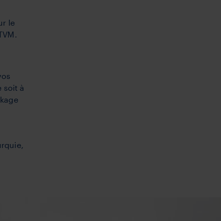
r le
 TVM.
vos
 soit à
ckage
urquie,