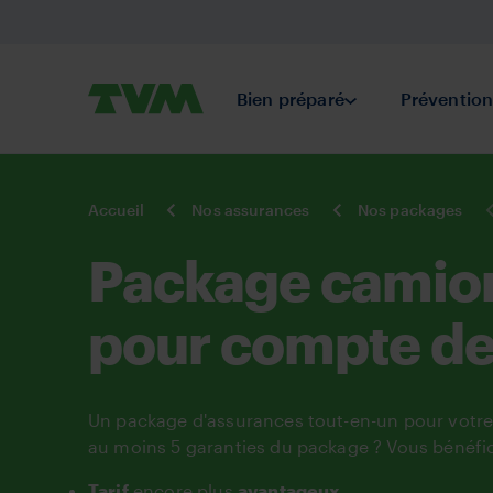
Aller
au
contenu
Primaire
TVM
Bien préparé
Submenu Bien pr
Préventio
principal
Belgium
You
Accueil
Nos assurances
Nos packages
are
here:
Package camion
pour compte de 
Un package d'assurances tout-en-un pour votre
au moins 5 garanties du package ? Vous bénéfic
Tarif
encore plus
avantageux