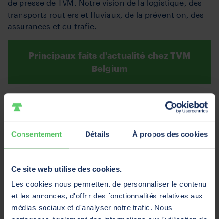
de presse de TVM. Notre vision de la logistique, des
transports routiers et fluviaux, de la prévention, des
assurances et du trafic.
Principaux faits d'actualité chez TVM
Belgium
Contact
Consentement
Détails
À propos des cookies
Posez votre question. Aperçu des personnes de
contact et des différents services et départements de
TVM.
Ce site web utilise des cookies.
Les cookies nous permettent de personnaliser le contenu
À la recherche de la bonne personne de
et les annonces, d'offrir des fonctionnalités relatives aux
contact
médias sociaux et d'analyser notre trafic. Nous