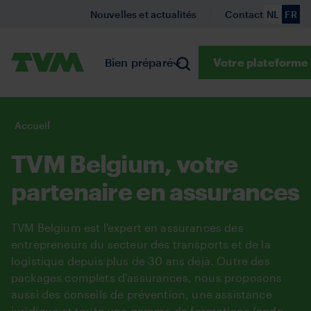
(Neder
(Fr
Aller
Nouvelles et actualités
Contact
NL
FR
au
contenu
Primaire
TVM
Bien préparé
Submenu Bien préparé
Rechercher
Prévention
Votre plateform
Submenu
A
principal
Belgium
You
Accueil
are
here:
TVM Belgium, votre
partenaire en assurances
TVM Belgium est l'expert en assurances des
entrepreneurs du secteur des transports et de la
logistique depuis plus de 30 ans déjà. Outre des
packages complets d'assurances, nous proposons
aussi des conseils de prévention, une assistance
juridique et toute une gamme de formations (code